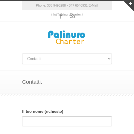
Phone: 338 9495288 - 347 6540931 E-Mail:
info@palinurocharter.it
Contatti.
Il tuo nome (richiesto)